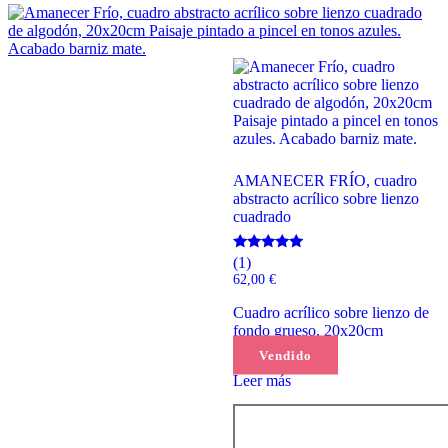
AMANECER FRÍO, cuadro
abstracto acrílico sobre lienzo
cuadrado
Valorado
(1)
con
62,00
€
5.00
de 5
Cuadro acrílico sobre lienzo de
fondo grueso, 20x20cm
Vendido
Leer más