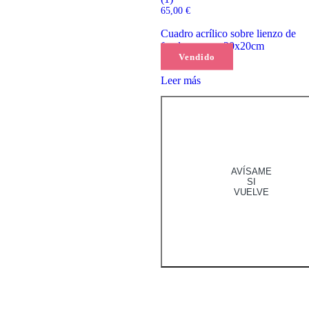
con
65,00
€
5.00
de 5
Cuadro acrílico sobre lienzo de
fondo grueso, 20x20cm
Vendido
Leer más
AVÍSAME
SI
VUELVE