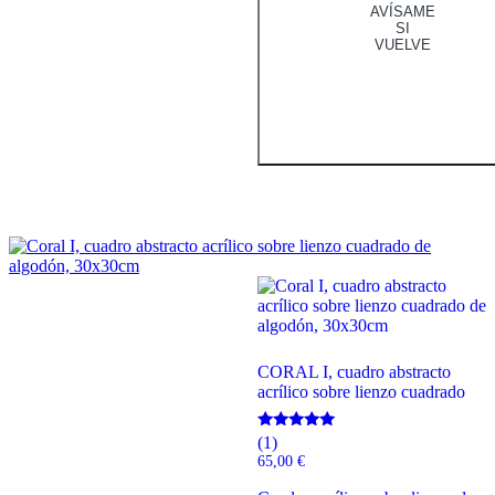
AVÍSAME
SI
VUELVE
CORAL I, cuadro abstracto
acrílico sobre lienzo cuadrado
Valorado
(1)
con
65,00
€
5.00
de 5