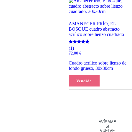
AMANECER FRÍO, EL
BOSQUE cuadro abstracto
acrílico sobre lienzo cuadrado
Valorado
(1)
con
72,00
€
5.00
de 5
Cuadro acrílico sobre lienzo de
fondo grueso, 30x30cm
Vendido
Leer más
AVÍSAME
SI
VUELVE