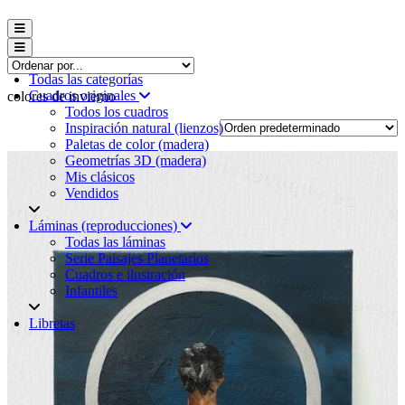
Menú conmutador hamburguesa
Menú conmutador hamburguesa
Todas las categorías
Cuadros originales
colores de invierno
Todos los cuadros
Inspiración natural (lienzos)
Paletas de color (madera)
Geometrías 3D (madera)
Mis clásicos
Vendidos
Láminas (reproducciones)
Todas las láminas
Serie Paisajes Planetarios
Cuadros e ilustración
Infantiles
Libretas