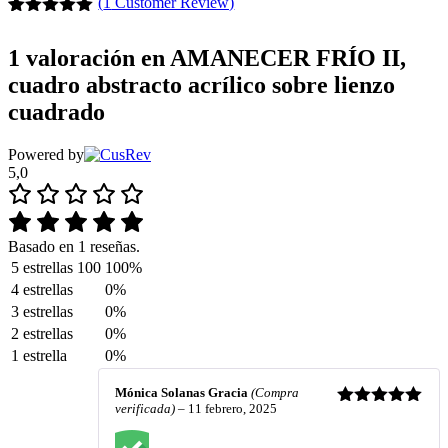
(
1
Customer Review)
Valorado
1
con
5.00
de
1 valoración en
AMANECER FRÍO II,
5 en base
a
valoración
cuadro abstracto acrílico sobre lienzo
de un
cuadrado
cliente
Powered by
5,0
Basado en 1 reseñas.
5 estrellas
100
100%
4 estrellas
0%
3 estrellas
0%
2 estrellas
0%
1 estrella
0%
Mónica Solanas Gracia
(Compra
verificada)
–
11 febrero, 2025
Valorado
con
5
de 5