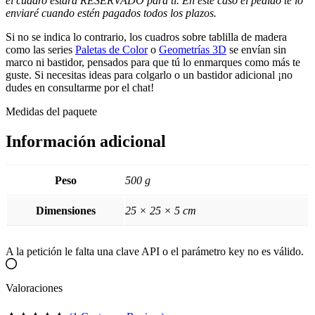
el cuadro estará RESERVADO para ti. En este caso el pedido te lo
enviaré cuando estén pagados todos los plazos.
Si no se indica lo contrario, los cuadros sobre tablilla de madera
como las series
Paletas de Color
o
Geometrías 3D
se envían sin
marco ni bastidor, pensados para que tú lo enmarques como más te
guste. Si necesitas ideas para colgarlo o un bastidor adicional ¡no
dudes en consultarme por el chat!
Medidas del paquete
Información adicional
Peso
500 g
Dimensiones
25 × 25 × 5 cm
A la petición le falta una clave API o el parámetro key no es válido.
Valoraciones