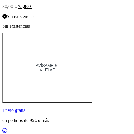
El
El
80,00
€
75,00
€
precio
precio
Sin existencias
original
actual
era:
es:
Sin existencias
80,00 €.
75,00 €.
AVÍSAME SI
VUELVE
Envio gratis
en pedidos de 95€ o más