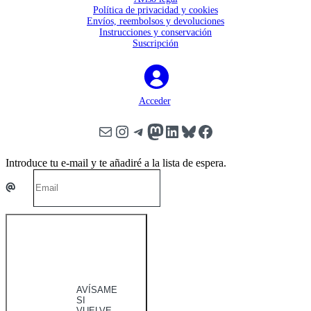
Política de privacidad y cookies
Envíos, reembolsos y devoluciones
Instrucciones y conservación
Suscripción
Acceder
Correo electrónico
Instagram
Telegram
Mastodon
LinkedIn
Bluesky
Facebook
Scroll
Introduce tu e-mail y te añadiré a la lista de espera.
Up
AVÍSAME
SI
VUELVE