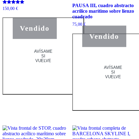
PAUSA III, cuadro abstracto
Valorado
150,00
€
acrílico marítimo sobre lienzo
con
5.00
cuadrado
de 5
75,00
€
Vendido
Vendido
AVÍSAME
SI
VUELVE
AVÍSAME
SI
VUELVE