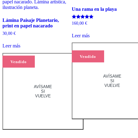
Una rama en la playa
Lámina Paisaje Planetario,
Valorado
160,00
€
print en papel nacarado
con
5.00
30,00
€
de 5
Leer más
Leer más
Vendido
Vendido
AVÍSAME
SI
VUELVE
AVÍSAME
SI
VUELVE