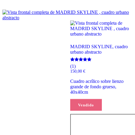
MADRID SKYLINE, cuadro
urbano abstracto
Valorado
(1)
con
150,00
€
5.00
de 5
Cuadro acrílico sobre lienzo
grande de fondo grueso,
40x40cm
Vendido
Leer más