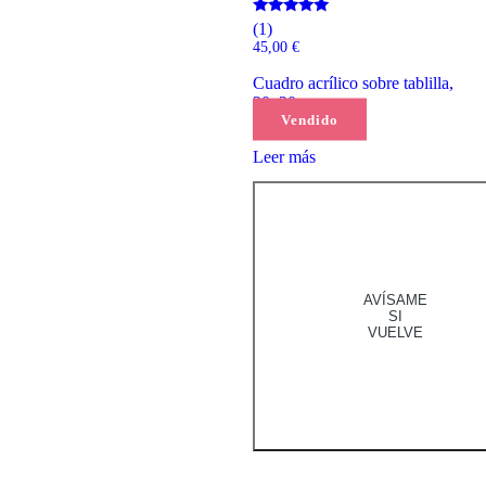
Valorado
(1)
con
45,00
€
5.00
de 5
Cuadro acrílico sobre tablilla,
20x20cm
Vendido
Leer más
AVÍSAME
SI
VUELVE