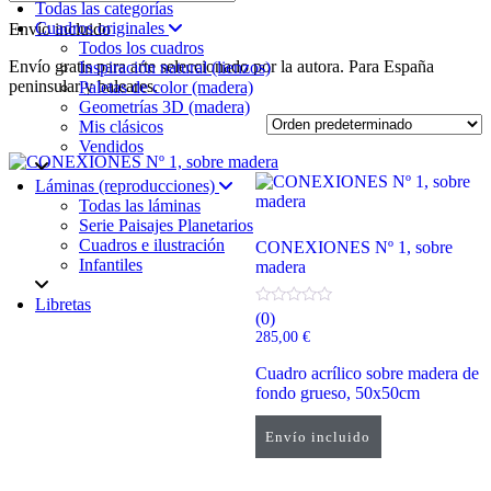
Todas las categorías
Cuadros originales
Envío incluido
Todos los cuadros
Envío gratis para arte seleccionado por la autora. Para España
Inspiración natural (lienzos)
peninsular y baleares.
Paletas de color (madera)
Geometrías 3D (madera)
Mis clásicos
Vendidos
Láminas (reproducciones)
Todas las láminas
Serie Paisajes Planetarios
Cuadros e ilustración
CONEXIONES Nº 1, sobre
Infantiles
madera
Libretas
(0)
285,00
€
Cuadro acrílico sobre madera de
fondo grueso, 50x50cm
Envío incluido
Añadir al carrito