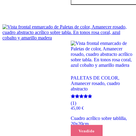
PALETAS DE COLOR,
Amanecer rosado, cuadro
abstracto
Valorado
(1)
con
45,00
€
5.00
de 5
Cuadro acrílico sobre tablilla,
20x20cm
Vendido