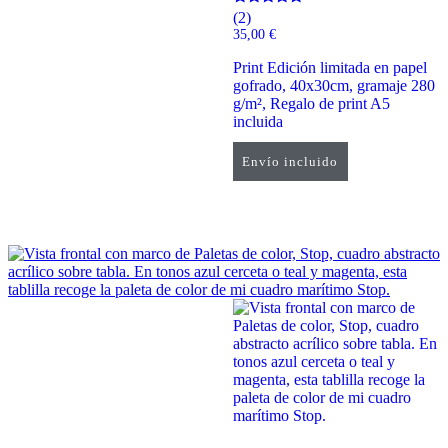
Valorado
(2)
con
35,00
€
5.00
de 5
Print Edición limitada en papel
gofrado, 40x30cm, gramaje 280
g/m², Regalo de print A5
incluida
Envío incluido
Añadir al carrito