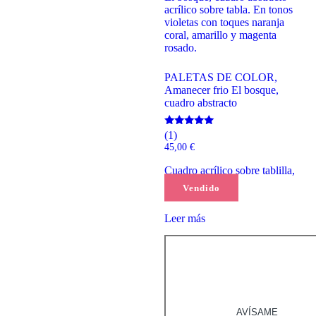
PALETAS DE COLOR,
Amanecer frio El bosque,
cuadro abstracto
Valorado
(1)
con
45,00
€
5.00
de 5
Cuadro acrílico sobre tablilla,
20x20cm
Vendido
Leer más
AVÍSAME