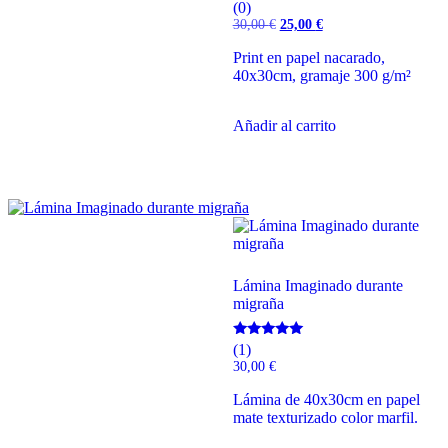
(0)
El
El
30,00
€
25,00
€
precio
precio
original
actual
Print en papel nacarado,
era:
es:
40x30cm, gramaje 300 g/m²
30,00 €.
25,00 €.
Añadir al carrito
Lámina Imaginado durante
migraña
Valorado
(1)
con
30,00
€
5.00
de 5
Lámina de 40x30cm en papel
mate texturizado color marfil.