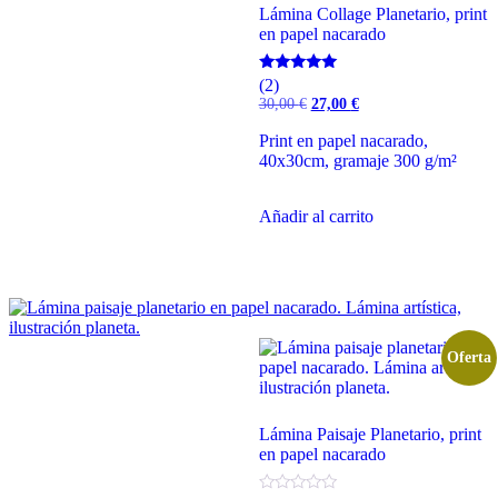
Lámina Collage Planetario, print
en papel nacarado
Valorado
(2)
con
El
El
30,00
€
27,00
€
5.00
precio
precio
de 5
original
actual
Print en papel nacarado,
era:
es:
40x30cm, gramaje 300 g/m²
30,00 €.
27,00 €.
Añadir al carrito
Oferta
Lámina Paisaje Planetario, print
en papel nacarado