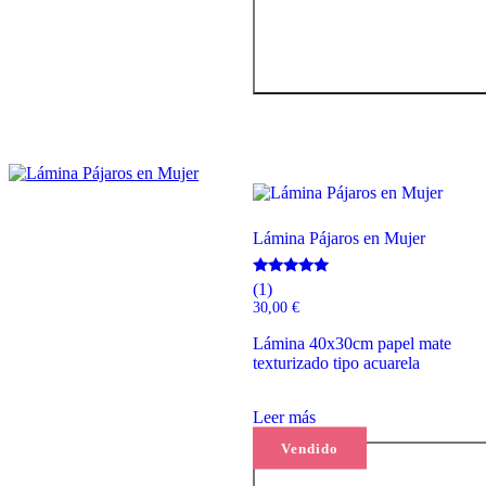
Lámina Pájaros en Mujer
Valorado
(1)
con
30,00
€
5.00
de 5
Lámina 40x30cm papel mate
texturizado tipo acuarela
Leer más
Vendido