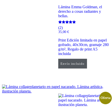
Lámina Emma Goldman, el
derecho a cosas radiantes y
bellas.
Valorado
(2)
con
35,00
€
5.00
de 5
Print Edición limitada en papel
gofrado, 40x30cm, gramaje 280
g/m², Regalo de print A5
incluida
Envío incluido
Añadir al carrito
Oferta