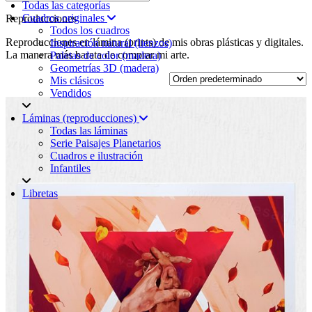
Todas las categorías
Cuadros originales
Reproducciones
Todos los cuadros
Reproducciones en lámina (prints) de mis obras plásticas y digitales.
Inspiración natural (lienzos)
La manera más barata de comprar mi arte.
Paletas de color (madera)
Geometrías 3D (madera)
Mis clásicos
Vendidos
Láminas (reproducciones)
Todas las láminas
Serie Paisajes Planetarios
Cuadros e ilustración
Infantiles
Libretas