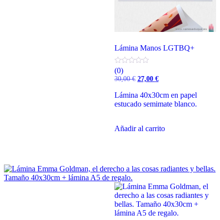
Lámina Manos LGTBQ+
(0)
El
El
30,00
€
27,00
€
precio
precio
original
actual
Lámina 40x30cm en papel
era:
es:
estucado semimate blanco.
30,00 €.
27,00 €.
Añadir al carrito