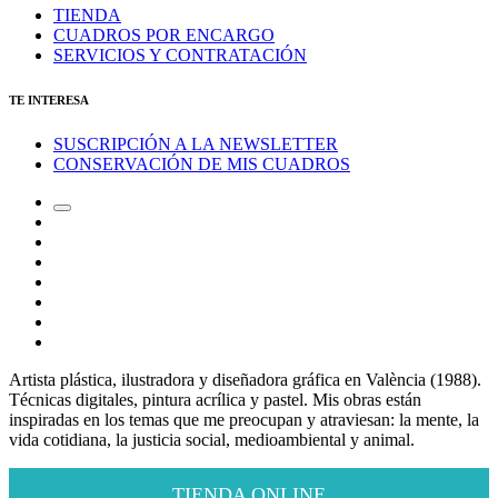
TIENDA
CUADROS POR ENCARGO
SERVICIOS Y CONTRATACIÓN
TE INTERESA
SUSCRIPCIÓN A LA NEWSLETTER
CONSERVACIÓN DE MIS CUADROS
Alternar
Correo
el
electrónico
Instagram
campo
LinkedIn
de
Canal
búsqueda
de
Bluesky
Telegram
Mastodon
Facebook
Artista plástica, ilustradora y diseñadora gráfica en València (1988).
Técnicas digitales, pintura acrílica y pastel. Mis obras están
inspiradas en los temas que me preocupan y atraviesan: la mente, la
vida cotidiana, la justicia social, medioambiental y animal.
TIENDA ONLINE