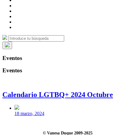
campo
LinkedIn
de
Canal
búsqueda
de
Bluesky
Telegram
Mastodon
Facebook
Buscar:
Buscar
Ocultar
la
Eventos
búsqueda
superpuesta
Eventos
Calendario LGTBQ+ 2024 Octubre
Fecha
publicación
18 marzo, 2024
© Vanesa Duque 2009-2025