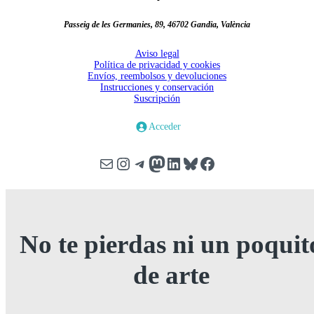
Passeig de les Germanies, 89, 46702 Gandia, València
Aviso legal
Política de privacidad y cookies
Envíos, reembolsos y devoluciones
Instrucciones y conservación
Suscripción
Acceder
Correo electrónico
Instagram
Telegram
Mastodon
LinkedIn
Bluesky
Facebook
No te pierdas ni un poquit
de arte