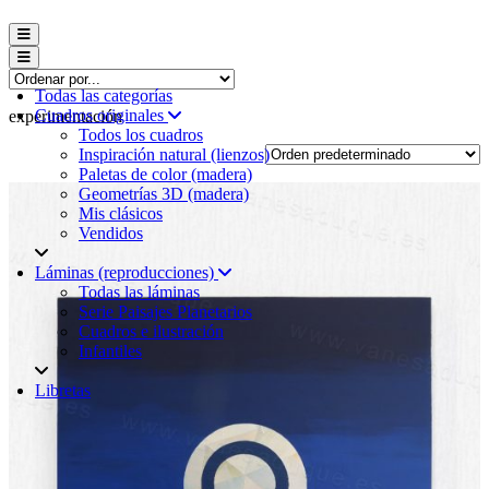
Menú conmutador hamburguesa
Menú conmutador hamburguesa
Todas las categorías
Cuadros originales
experimentación
Todos los cuadros
Inspiración natural (lienzos)
Paletas de color (madera)
Geometrías 3D (madera)
Mis clásicos
Vendidos
Láminas (reproducciones)
Todas las láminas
Serie Paisajes Planetarios
Cuadros e ilustración
Infantiles
Libretas