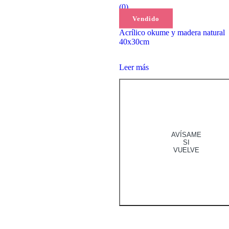
(0)
85,00
€
Vendido
Acrílico okume y madera natural
40x30cm
Leer más
AVÍSAME
SI
VUELVE