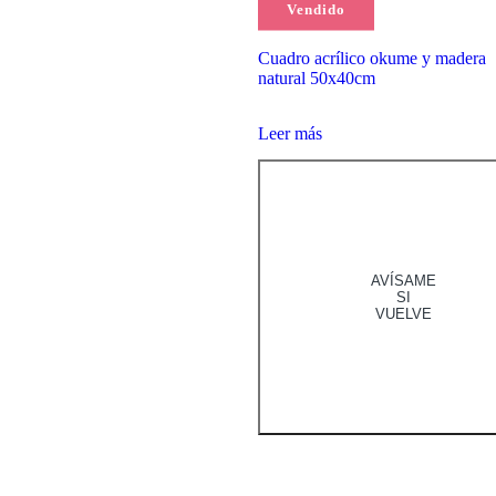
Valorado
(1)
Vendido
con
95,00
€
5.00
de 5
Cuadro acrílico okume y madera
natural 50x40cm
Leer más
AVÍSAME
SI
VUELVE