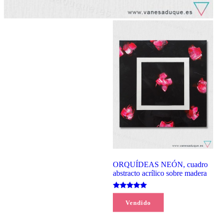
ORQUÍDEAS NEÓN, cuadro
abstracto acrílico sobre madera
Valorado
(1)
con
Vendido
135,00
€
5.00
de 5