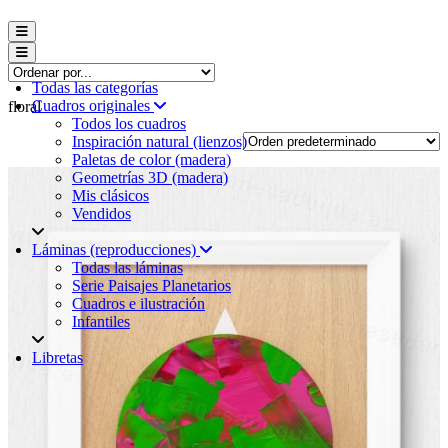
Menú conmutador hamburguesa
Menú conmutador hamburguesa
Todas las categorías
Cuadros originales
floral
Todos los cuadros
Inspiración natural (lienzos)
Paletas de color (madera)
Geometrías 3D (madera)
Mis clásicos
Vendidos
Láminas (reproducciones)
Todas las láminas
Serie Paisajes Planetarios
Cuadros e ilustración
Infantiles
Libretas