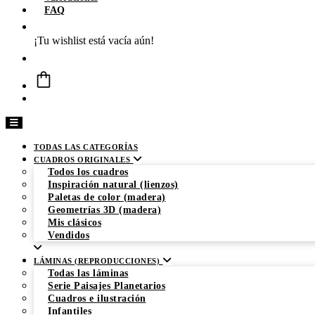
FAQ
¡Tu wishlist está vacía aún!
Menú conmutador hamburguesa
TODAS LAS CATEGORÍAS
CUADROS ORIGINALES
Todos los cuadros
Inspiración natural (lienzos)
Paletas de color (madera)
Geometrías 3D (madera)
Mis clásicos
Vendidos
LÁMINAS (REPRODUCCIONES)
Todas las láminas
Serie Paisajes Planetarios
Cuadros e ilustración
Infantiles