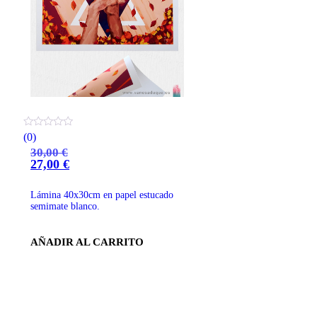
Lámina Manos LGTBQ+
(0)
30,00
€
27,00
€
El
El
precio
precio
original
actual
Lámina 40x30cm en papel estucado
era:
es:
semimate blanco.
30,00 €.
27,00 €.
AÑADIR AL CARRITO