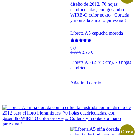
Libreta A5 capucha morada
Valorado
(5)
con
El
El
4,00
€
2,75
€
5.00
precio
precio
de 5
original
actual
Libreta A5 (21x15cm), 70 hojas
era:
es:
cuadrícula
4,00 €.
2,75 €.
Añadir al carrito
Oferta