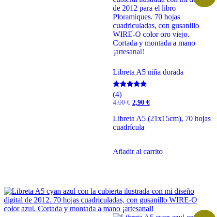
Libreta A5 niña dorada
Valorado
(4)
con
El
El
4,00
€
2,90
€
5.00
precio
precio
de 5
original
actual
Libreta A5 (21x15cm), 70 hojas
era:
es:
cuadrícula
4,00 €.
2,90 €.
Añadir al carrito