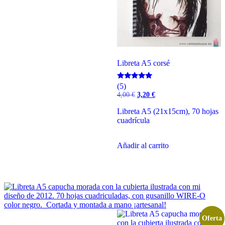
Libreta A5 corsé
Valorado
(5)
con
El
El
4,00
€
3,20
€
5.00
precio
precio
de 5
original
actual
Libreta A5 (21x15cm), 70 hojas
era:
es:
cuadrícula
4,00 €.
3,20 €.
Añadir al carrito
Oferta