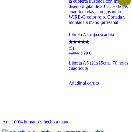
Libreta A5 roja escarlata
Valorado
(5)
con
El
El
4,00
€
3,20
€
5.00
precio
precio
de 5
original
actual
Libreta A5 (21x15cm), 70 hojas
era:
es:
cuadrícula
4,00 €.
3,20 €.
Añadir al carrito
Arte 100% humano y hecho a mano.