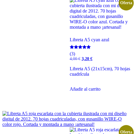
Oferta
Libreta A5 cyan azul
Valorado
(3)
con
El
El
4,00
€
3,20
€
5.00
precio
precio
de 5
original
actual
Libreta A5 (21x15cm), 70 hojas
era:
es:
cuadrícula
4,00 €.
3,20 €.
Añadir al carrito
Oferta