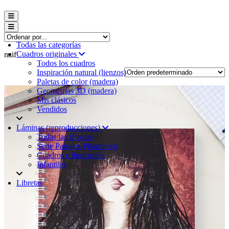
Menú conmutador hamburguesa
Menú conmutador hamburguesa
Todas las categorías
Cuadros originales
naif
Todos los cuadros
Inspiración natural (lienzos)
Paletas de color (madera)
Geometrías 3D (madera)
Mis clásicos
Vendidos
Láminas (reproducciones)
Todas las láminas
Serie Paisajes Planetarios
Cuadros e ilustración
Infantiles
Libretas