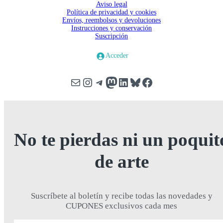
Aviso legal
Política de privacidad y cookies
Envíos, reembolsos y devoluciones
Instrucciones y conservación
Suscripción
Acceder
Correo electrónico
Instagram
Telegram
Mastodon
LinkedIn
Bluesky
Facebook
Scroll
Up
No te pierdas ni un poquit
de arte
Suscríbete al boletín y recibe todas las novedades y
CUPONES exclusivos cada mes