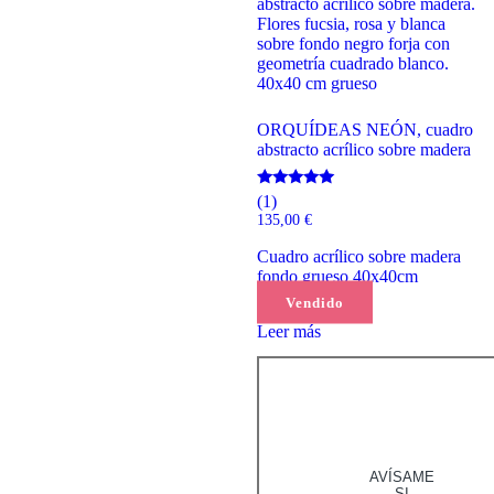
ORQUÍDEAS NEÓN, cuadro
abstracto acrílico sobre madera
Valorado
(1)
con
135,00
€
5.00
de 5
Cuadro acrílico sobre madera
fondo grueso 40x40cm
Vendido
Leer más
AVÍSAME
SI