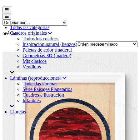
Menú conmutador hamburguesa
Menú conmutador hamburguesa
Todas las categorías
Cuadros originales
océano
Todos los cuadros
Inspiración natural (lienzos)
Paletas de color (madera)
Geometrías 3D (madera)
Mis clásicos
Vendidos
Láminas (reproducciones)
Todas las láminas
Serie Paisajes Planetarios
Cuadros e ilustración
Infantiles
Libretas