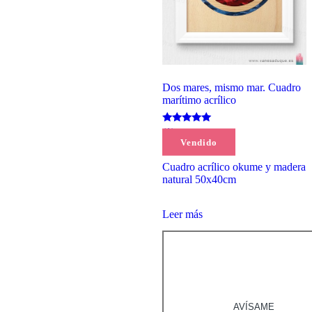
Dos mares, mismo mar. Cuadro
marítimo acrílico
Valorado
(1)
con
Vendido
100,00
€
5.00
de 5
Cuadro acrílico okume y madera
natural 50x40cm
Leer más
AVÍSAME