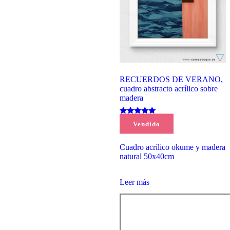
RECUERDOS DE VERANO,
cuadro abstracto acrílico sobre
madera
Valorado
(1)
Vendido
con
95,00
€
5.00
de 5
Cuadro acrílico okume y madera
natural 50x40cm
Leer más