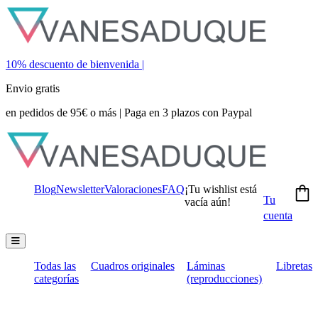
10% descuento de bienvenida |
Envio gratis
en pedidos de 95€ o más | Paga en 3 plazos con Paypal
Blog
Newsletter
Valoraciones
FAQ
¡Tu wishlist está
Tu
vacía aún!
cuenta
Menú conmutador hamburguesa
Todas las
Cuadros originales
Láminas
Libretas
categorías
(reproducciones)