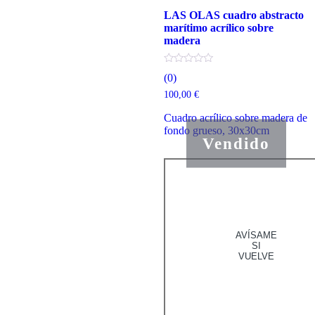
LAS OLAS cuadro abstracto
marítimo acrílico sobre
madera
(0)
100,00
€
Cuadro acrílico sobre madera de
fondo grueso, 30x30cm
Vendido
AVÍSAME
SI
VUELVE