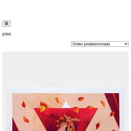
Menú conmutador hamburguesa
print