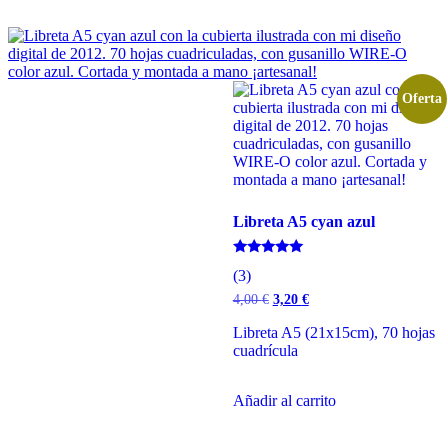
Oferta
Libreta A5 cyan azul
Valorado
(3)
con
5.00
El
El
4,00
€
3,20
€
de 5
precio
precio
original
actual
Libreta A5 (21x15cm), 70 hojas
era:
es:
cuadrícula
4,00 €.
3,20 €.
Añadir al carrito