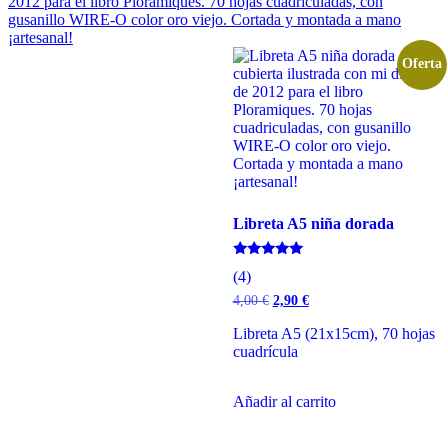
Oferta
Libreta A5 niña dorada
Valorado
(4)
con
5.00
El
El
4,00
€
2,90
€
de 5
precio
precio
original
actual
Libreta A5 (21x15cm), 70 hojas
era:
es:
cuadrícula
4,00 €.
2,90 €.
Añadir al carrito