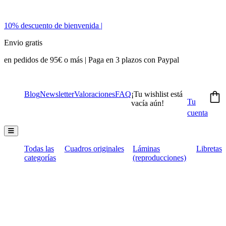
10% descuento de bienvenida |
Envio gratis
en pedidos de 95€ o más | Paga en 3 plazos con Paypal
Blog
Newsletter
Valoraciones
FAQ
¡Tu wishlist está
Tu
vacía aún!
cuenta
Menú conmutador hamburguesa
Todas las
Cuadros originales
Láminas
Libretas
categorías
(reproducciones)