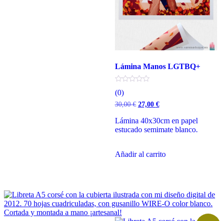
Lámina Manos LGTBQ+
(0)
El
El
30,00
€
27,00
€
precio
precio
original
actual
Lámina 40x30cm en papel
era:
es:
estucado semimate blanco.
30,00 €.
27,00 €.
Añadir al carrito