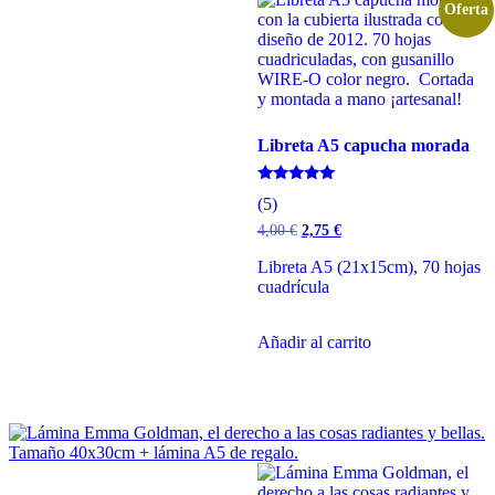
Oferta
Libreta A5 capucha morada
Valorado
(5)
con
5.00
El
El
4,00
€
2,75
€
de 5
precio
precio
original
actual
Libreta A5 (21x15cm), 70 hojas
era:
es:
cuadrícula
4,00 €.
2,75 €.
Añadir al carrito