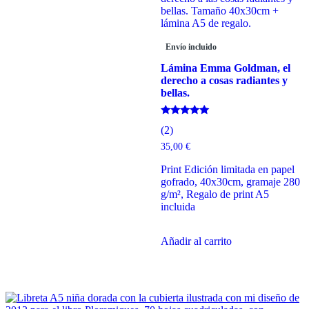
Envío incluido
Lámina Emma Goldman, el
derecho a cosas radiantes y
bellas.
Valorado
(2)
con
5.00
35,00
€
de 5
Print Edición limitada en papel
gofrado, 40x30cm, gramaje 280
g/m², Regalo de print A5
incluida
Añadir al carrito