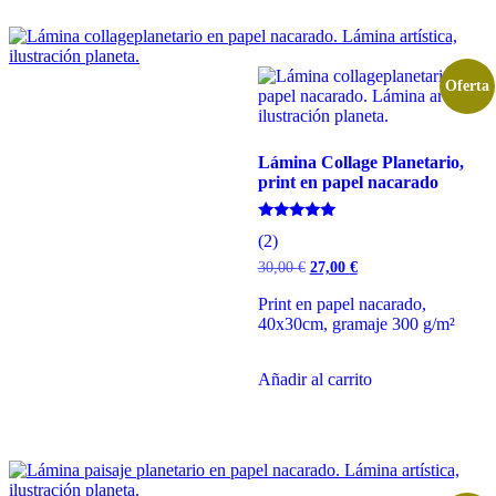
Oferta
Lámina Collage Planetario,
print en papel nacarado
Valorado
(2)
con
5.00
El
El
30,00
€
27,00
€
de 5
precio
precio
original
actual
Print en papel nacarado,
era:
es:
40x30cm, gramaje 300 g/m²
30,00 €.
27,00 €.
Añadir al carrito