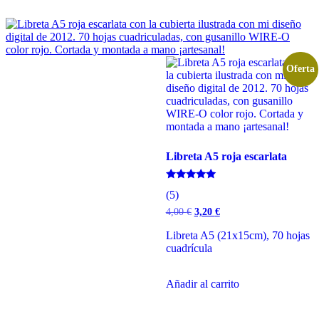
Oferta
Libreta A5 roja escarlata
Valorado
(5)
con
5.00
El
El
4,00
€
3,20
€
de 5
precio
precio
original
actual
Libreta A5 (21x15cm), 70 hojas
era:
es:
cuadrícula
4,00 €.
3,20 €.
Añadir al carrito