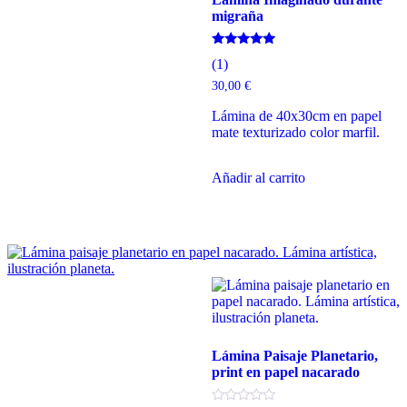
migraña
Valorado
(1)
con
5.00
30,00
€
de 5
Lámina de 40x30cm en papel
mate texturizado color marfil.
Añadir al carrito
Lámina Paisaje Planetario,
print en papel nacarado