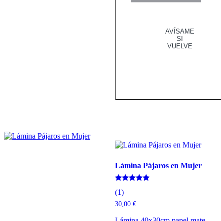
AVÍSAME
SI
VUELVE
Lámina Pájaros en Mujer
Valorado
(1)
con
5.00
30,00
€
de 5
Lámina 40x30cm papel mate