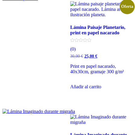
Oferta
Lámina Paisaje Planetario,
print en papel nacarado
(0)
El
El
30,00
€
25,00
€
precio
precio
original
actual
Print en papel nacarado,
era:
es:
40x30cm, gramaje 300 g/m²
30,00 €.
25,00 €.
Añadir al carrito
Lámina Imaginado durante