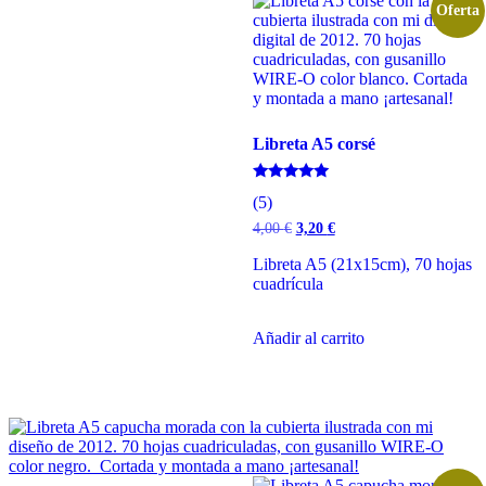
Oferta
Libreta A5 corsé
Valorado
(5)
con
5.00
El
El
4,00
€
3,20
€
de 5
precio
precio
original
actual
Libreta A5 (21x15cm), 70 hojas
era:
es:
cuadrícula
4,00 €.
3,20 €.
Añadir al carrito