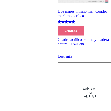
Dos mares, mismo mar. Cuadro
marítimo acrílico
Valorado
(1)
con
Vendido
100,00
€
5.00
de 5
Cuadro acrílico okume y madera
natural 50x40cm
Leer más
AVÍSAME
SI
VUELVE