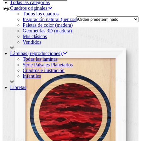
Todas las categorías
Cuadros originales
rojo
Todos los cuadros
Inspiración natural (lienzos)
Paletas de color (madera)
Geometrías 3D (madera)
Mis clásicos
Vendidos
Láminas (reproducciones)
Todas las láminas
Serie Paisajes Planetarios
Cuadros e ilustración
Infantiles
Libretas