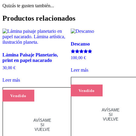
Quizás te gusten también...
Productos relacionados
Descanso
Lámina Paisaje Planetario,
Valorado
100,00
€
print en papel nacarado
con
5.00
30,00
€
de 5
Leer más
Leer más
Vendido
Vendido
AVÍSAME
SI
VUELVE
AVÍSAME
SI
VUELVE