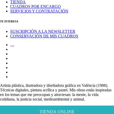
TIENDA
CUADROS POR ENCARGO
SERVICIOS Y CONTRATACIÓN
TE INTERESA
SUSCRIPCIÓN A LA NEWSLETTER
CONSERVACIÓN DE MIS CUADROS
Alternar
Correo
el
electrónico
Instagram
campo
LinkedIn
de
Canal
búsqueda
de
Bluesky
Telegram
Mastodon
Facebook
Artista plástica, ilustradora y diseñadora gráfica en València (1988).
Técnicas digitales, pintura acrílica y pastel. Mis obras están inspiradas
en los temas que me preocupan y atraviesan: la mente, la vida
cotidiana, la justicia social, medioambiental y animal.
TIENDA ONLINE