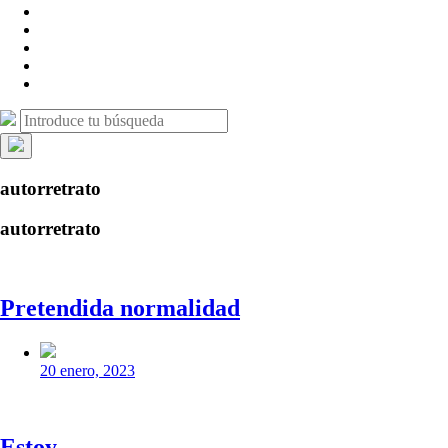
campo
LinkedIn
de
Canal
búsqueda
de
Bluesky
Telegram
Mastodon
Facebook
Buscar:
Buscar
Ocultar
la
autorretrato
búsqueda
superpuesta
autorretrato
Pretendida normalidad
Fecha
publicación
20 enero, 2023
Estoy