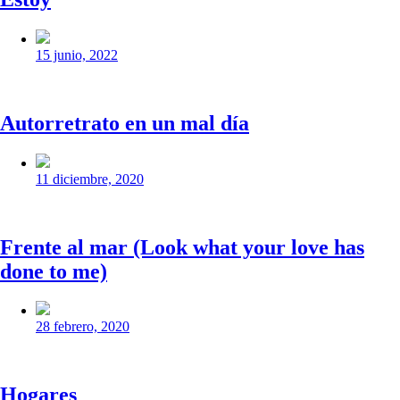
Fecha
publicación
15 junio, 2022
Autorretrato en un mal día
Fecha
publicación
11 diciembre, 2020
Frente al mar (Look what your love has
done to me)
Fecha
publicación
28 febrero, 2020
Hogares