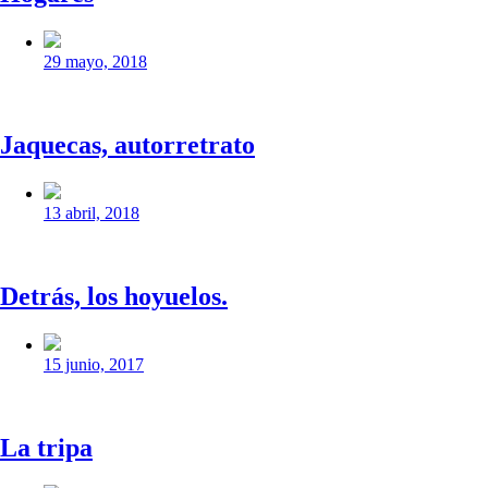
Fecha
publicación
29 mayo, 2018
Jaquecas, autorretrato
Fecha
publicación
13 abril, 2018
Detrás, los hoyuelos.
Fecha
publicación
15 junio, 2017
La tripa