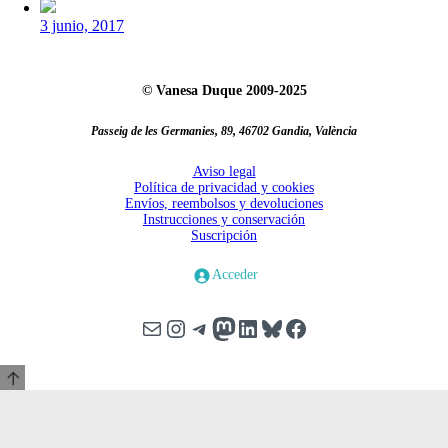
Fecha
publicación
3 junio, 2017
© Vanesa Duque 2009-2025
Passeig de les Germanies, 89, 46702 Gandia, València
Aviso legal
Política de privacidad y cookies
Envíos, reembolsos y devoluciones
Instrucciones y conservación
Suscripción
Acceder
S
c
o
l
l
U
Correo electrónico
Instagram
Telegram
Mastodon
LinkedIn
Bluesky
Facebook
r
p