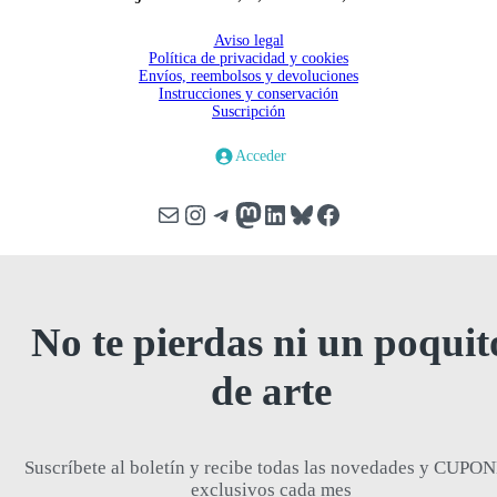
Aviso legal
Política de privacidad y cookies
Envíos, reembolsos y devoluciones
Instrucciones y conservación
Suscripción
Acceder
Correo electrónico
Instagram
Telegram
Mastodon
LinkedIn
Bluesky
Facebook
No te pierdas ni un poquit
de arte
Suscríbete al boletín y recibe todas las novedades y CUPO
exclusivos cada mes