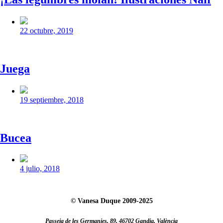
Fecha
publicación
22 octubre, 2019
Juega
Fecha
publicación
19 septiembre, 2018
Bucea
Fecha
publicación
4 julio, 2018
© Vanesa Duque 2009-2025
Passeig de les Germanies, 89, 46702 Gandia, València