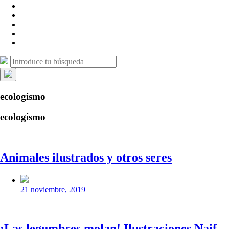
campo
LinkedIn
de
Canal
búsqueda
de
Bluesky
Telegram
Mastodon
Facebook
Buscar:
Buscar
Ocultar
la
ecologismo
búsqueda
superpuesta
ecologismo
Animales ilustrados y otros seres
Fecha
publicación
21 noviembre, 2019
¡Las legumbres molan! Ilustraciones Naif