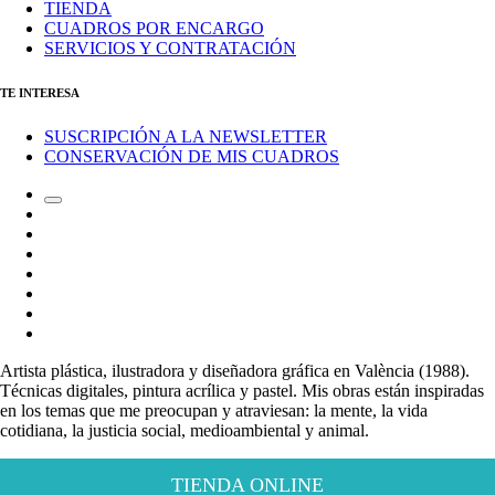
TIENDA
CUADROS POR ENCARGO
SERVICIOS Y CONTRATACIÓN
TE INTERESA
SUSCRIPCIÓN A LA NEWSLETTER
CONSERVACIÓN DE MIS CUADROS
Alternar
Correo
el
electrónico
Instagram
campo
LinkedIn
de
Canal
búsqueda
de
Bluesky
Telegram
Mastodon
Facebook
Artista plástica, ilustradora y diseñadora gráfica en València (1988).
Técnicas digitales, pintura acrílica y pastel. Mis obras están inspiradas
en los temas que me preocupan y atraviesan: la mente, la vida
cotidiana, la justicia social, medioambiental y animal.
TIENDA ONLINE