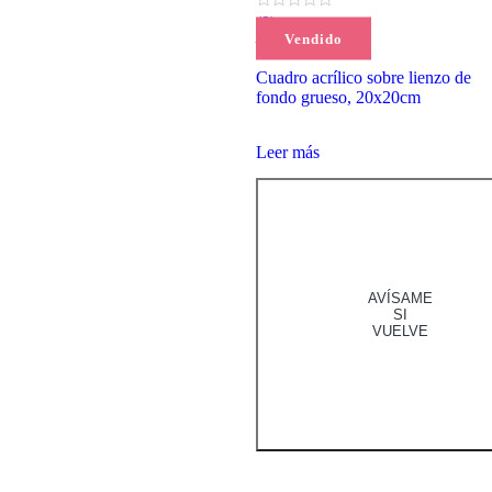
(0)
Vendido
El
El
80,00
€
75,00
€
precio
precio
original
actual
Cuadro acrílico sobre lienzo de
era:
es:
fondo grueso, 20x20cm
80,00 €.
75,00 €.
Leer más
AVÍSAME
SI
VUELVE