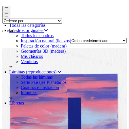
Menú conmutador hamburguesa
Menú conmutador hamburguesa
Todas las categorías
Cuadros originales
ciudades
Todos los cuadros
Inspiración natural (lienzos)
Paletas de color (madera)
Geometrías 3D (madera)
Mis clásicos
Vendidos
Láminas (reproducciones)
Todas las láminas
Serie Paisajes Planetarios
Cuadros e ilustración
Infantiles
Libretas