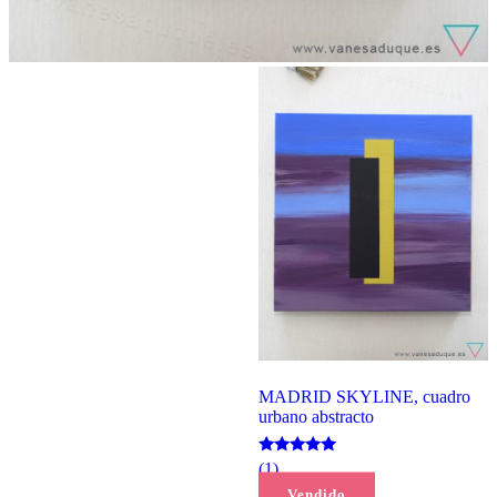
MADRID SKYLINE, cuadro
urbano abstracto
Valorado
(1)
con
150,00
€
Vendido
5.00