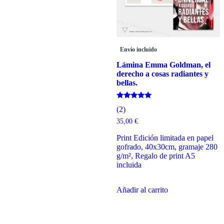
Envío incluido
Lámina Emma Goldman, el
derecho a cosas radiantes y
bellas.
Valorado
(2)
con
5.00
35,00
€
de 5
Print Edición limitada en papel
gofrado, 40x30cm, gramaje 280
g/m², Regalo de print A5
incluida
Añadir al carrito