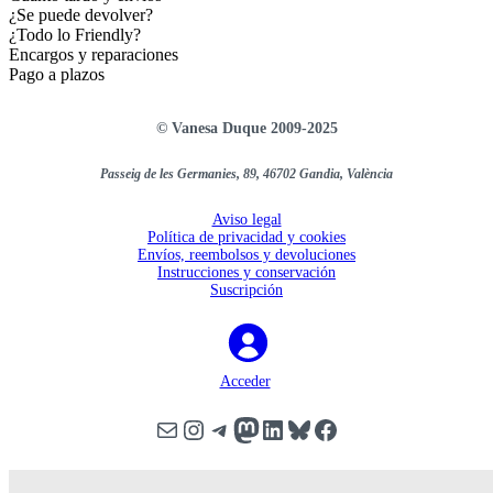
¿Se puede devolver?
¿Todo lo Friendly?
Encargos y reparaciones
Pago a plazos
© Vanesa Duque 2009-2025
Passeig de les Germanies, 89, 46702 Gandia, València
Aviso legal
Política de privacidad y cookies
Envíos, reembolsos y devoluciones
Instrucciones y conservación
Suscripción
Acceder
Correo electrónico
Instagram
Telegram
Mastodon
LinkedIn
Bluesky
Facebook
Scroll