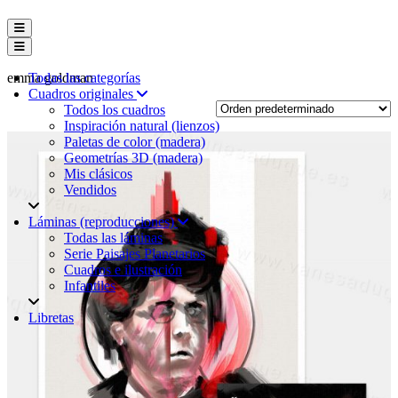
Menú conmutador hamburguesa
Menú conmutador hamburguesa
emma goldman
Todas las categorías
Cuadros originales
Todos los cuadros
Inspiración natural (lienzos)
Paletas de color (madera)
Geometrías 3D (madera)
Mis clásicos
Vendidos
Láminas (reproducciones)
Todas las láminas
Serie Paisajes Planetarios
Cuadros e ilustración
Infantiles
Libretas