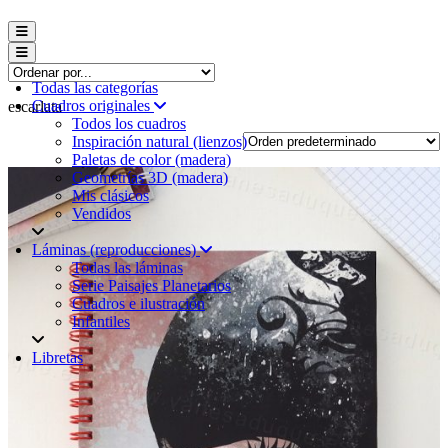
Menú conmutador hamburguesa
Menú conmutador hamburguesa
Todas las categorías
Cuadros originales
escarlata
Todos los cuadros
Inspiración natural (lienzos)
Paletas de color (madera)
Geometrías 3D (madera)
Mis clásicos
Vendidos
Láminas (reproducciones)
Todas las láminas
Serie Paisajes Planetarios
Cuadros e ilustración
Infantiles
Libretas