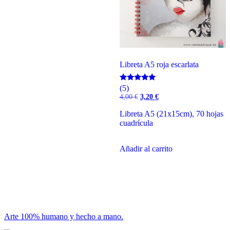
Libreta A5 roja escarlata
Valorado
(5)
con
El
El
4,00
€
3,20
€
5.00
precio
precio
de 5
original
actual
Libreta A5 (21x15cm), 70 hojas
era:
es:
cuadrícula
4,00 €.
3,20 €.
Añadir al carrito
Arte 100% humano y hecho a mano.