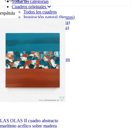
Todas las categorías
Cuadros originales
Todos los cuadros
espátula
Inspiración natural (lienzos)
Paletas de color (madera)
Geometrías 3D (madera)
Mis clásicos
Vendidos
Láminas (reproducciones)
Todas las láminas
Serie Paisajes Planetarios
Cuadros e ilustración
Infantiles
Libretas
LAS OLAS II cuadro abstracto
marítimo acrílico sobre madera