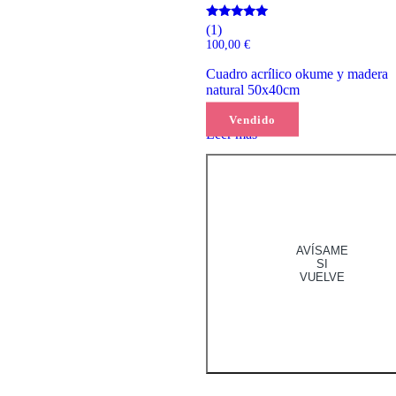
Valorado
(1)
con
100,00
€
5.00
de 5
Cuadro acrílico okume y madera
natural 50x40cm
Vendido
Leer más
AVÍSAME
SI
VUELVE