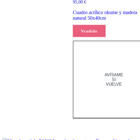
95,00
€
5.00
de 5
Cuadro acrílico okume y madera
natural 50x40cm
Vendido
Leer más
AVÍSAME
SI
VUELVE