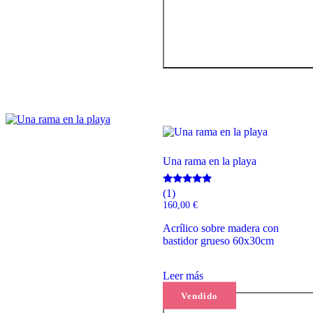
Una rama en la playa
Valorado
(1)
con
160,00
€
5.00
de 5
Acrílico sobre madera con
bastidor grueso 60x30cm
Leer más
Vendido