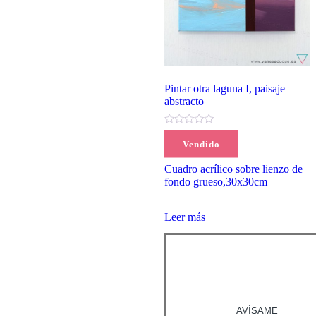
Pintar otra laguna I, paisaje
abstracto
(0)
Vendido
90,00
€
Cuadro acrílico sobre lienzo de
fondo grueso,30x30cm
Leer más
AVÍSAME