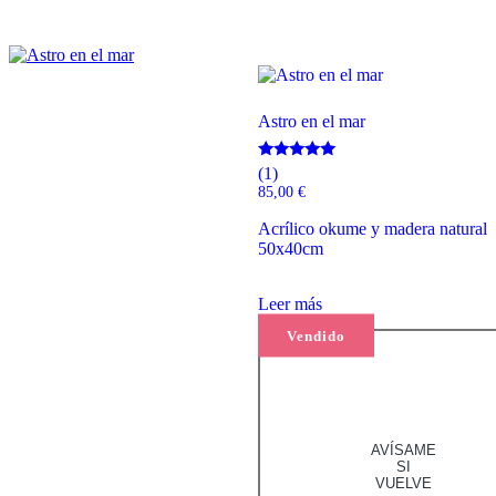
Astro en el mar
Valorado
(1)
con
85,00
€
5.00
de 5
Acrílico okume y madera natural
50x40cm
Leer más
Vendido
AVÍSAME
SI
VUELVE