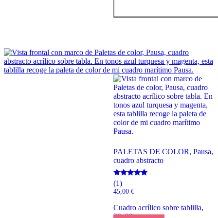
PALETAS DE COLOR, Pausa,
cuadro abstracto
Valorado
(1)
con
45,00
€
5.00
de 5
Cuadro acrílico sobre tablilla,
20x20cm