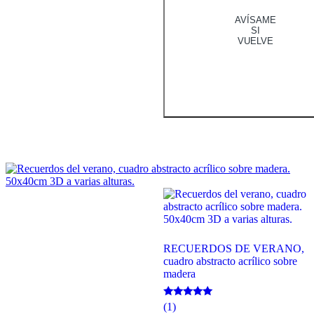
AVÍSAME
SI
VUELVE
RECUERDOS DE VERANO,
cuadro abstracto acrílico sobre
madera
Valorado
(1)
con