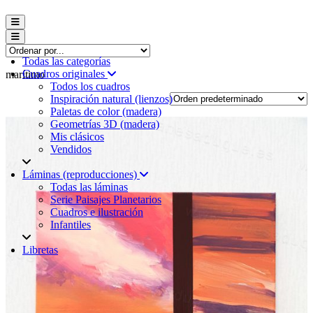
Menú conmutador hamburguesa
Menú conmutador hamburguesa
Todas las categorías
Cuadros originales
marítimo
Todos los cuadros
Inspiración natural (lienzos)
Paletas de color (madera)
Geometrías 3D (madera)
Mis clásicos
Vendidos
Láminas (reproducciones)
Todas las láminas
Serie Paisajes Planetarios
Cuadros e ilustración
Infantiles
Libretas