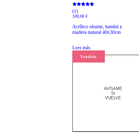
Valorado
(1)
con
100,00
€
5.00
de 5
Acrílico okume, bambú y
madera natural 40x30cm
Leer más
Vendido
AVÍSAME
SI
VUELVE