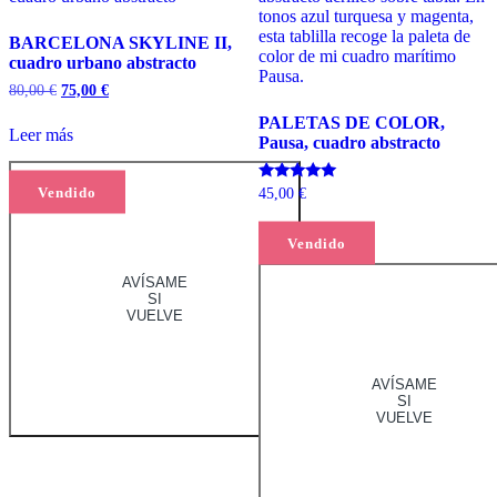
BARCELONA SKYLINE II,
cuadro urbano abstracto
El
El
80,00
€
75,00
€
precio
precio
PALETAS DE COLOR,
original
actual
Leer más
Pausa, cuadro abstracto
era:
es:
80,00 €.
75,00 €.
Vendido
Valorado
45,00
€
con
5.00
de 5
Leer más
Vendido
AVÍSAME
SI
VUELVE
AVÍSAME
SI
VUELVE