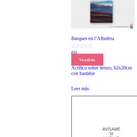
Barques en l’Albufera
(0)
115,00
€
Vendido
Acrílico sobre lienzo, 62x20cm
con bastidor
Leer más
AVÍSAME
SI