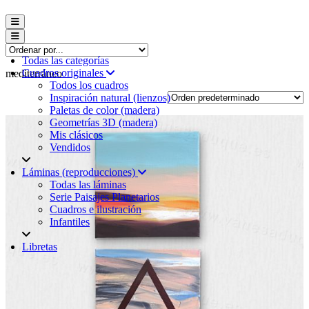
Menú conmutador hamburguesa
Menú conmutador hamburguesa
Todas las categorías
Cuadros originales
mediterráneo
Todos los cuadros
Inspiración natural (lienzos)
Paletas de color (madera)
Geometrías 3D (madera)
Mis clásicos
Vendidos
Láminas (reproducciones)
Todas las láminas
Serie Paisajes Planetarios
Cuadros e ilustración
Infantiles
Libretas