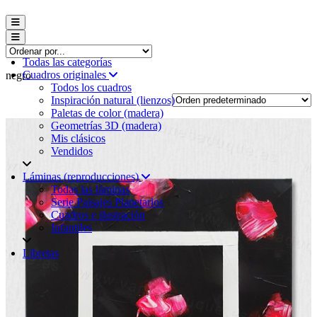
Menú conmutador hamburguesa
Menú conmutador hamburguesa
Todas las categorías
Cuadros originales
negro
Todos los cuadros
Inspiración natural (lienzos)
Paletas de color (madera)
Geometrías 3D (madera)
Mis clásicos
Vendidos
Láminas (reproducciones)
Todas las láminas
Serie Paisajes Planetarios
Cuadros e ilustración
Infantiles
Libretas