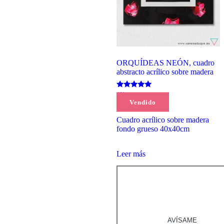
ORQUÍDEAS NEÓN, cuadro
abstracto acrílico sobre madera
Valorado
(1)
con
Vendido
135,00
€
5.00
de 5
Cuadro acrílico sobre madera
fondo grueso 40x40cm
Leer más
AVÍSAME