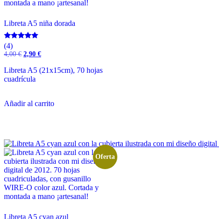
Libreta A5 niña dorada
Valorado
(4)
con
El
El
4,00
€
2,90
€
5.00
precio
precio
de 5
original
actual
Libreta A5 (21x15cm), 70 hojas
era:
es:
cuadrícula
4,00 €.
2,90 €.
Añadir al carrito
Oferta
Libreta A5 cyan azul