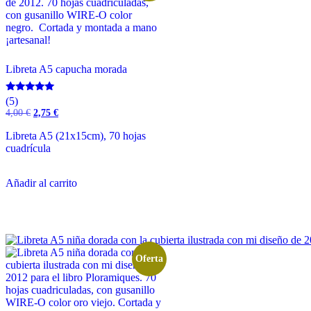
Libreta A5 capucha morada
Valorado
(5)
con
El
El
4,00
€
2,75
€
5.00
precio
precio
de 5
original
actual
Libreta A5 (21x15cm), 70 hojas
era:
es:
cuadrícula
4,00 €.
2,75 €.
Añadir al carrito
Oferta