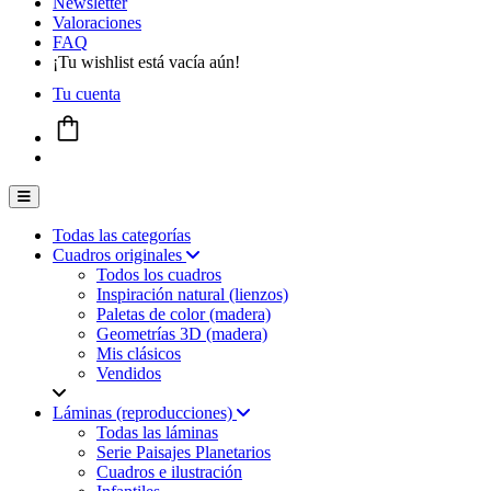
Newsletter
Valoraciones
FAQ
¡Tu wishlist está vacía aún!
Tu cuenta
Menú conmutador hamburguesa
Todas las categorías
Cuadros originales
Todos los cuadros
Inspiración natural (lienzos)
Paletas de color (madera)
Geometrías 3D (madera)
Mis clásicos
Vendidos
Láminas (reproducciones)
Todas las láminas
Serie Paisajes Planetarios
Cuadros e ilustración