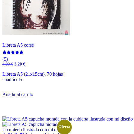
Libreta A5 corsé
Valorado
(5)
con
El
El
4,00
€
3,20
€
5.00
precio
precio
de 5
original
actual
Libreta A5 (21x15cm), 70 hojas
era:
es:
cuadrícula
4,00 €.
3,20 €.
Añadir al carrito
Oferta