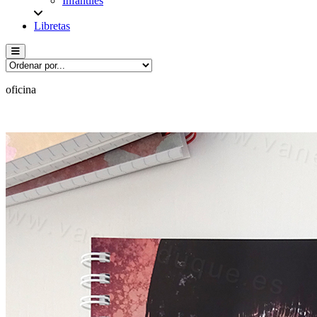
Infantiles
Libretas
Menú conmutador hamburguesa
oficina