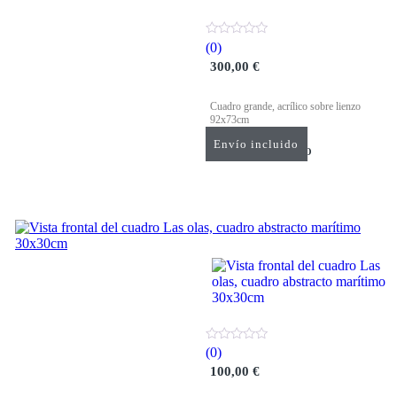
HACER PIE Cuadro Abstracto Marítimo Acrílico Sobre Lienzo
(0)
300,00
€
Cuadro grande, acrílico sobre lienzo
92x73cm
Envío incluido
AÑADIR AL CARRITO
LAS OLAS Cuadro Abstracto Marítimo Acrílico Sobre Madera
(0)
100,00
€