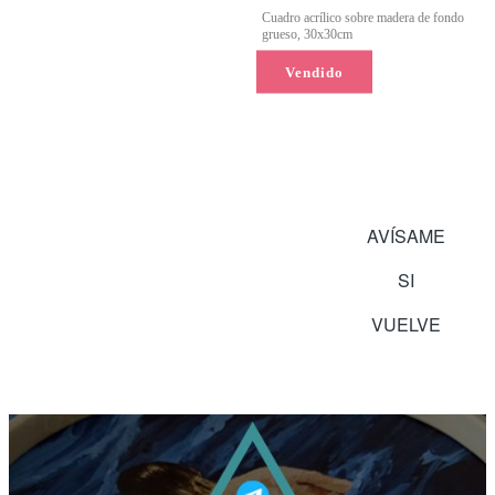
Cuadro acrílico sobre madera de fondo
grueso, 30x30cm
Vendido
LEER MÁS
AVÍSAME
SI
VUELVE