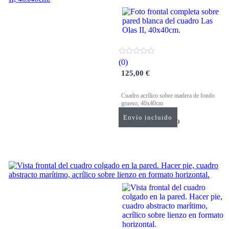
LAS OLAS II Cuadro Abstracto Marítimo Acrílico Sobre Madera
(0)
125,00
€
Cuadro acrílico sobre madera de fondo
grueso, 40x40cm
Envío incluido
AÑADIR AL CARRITO