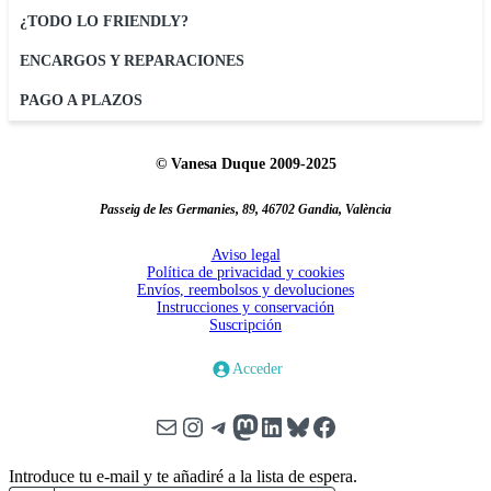
¿TODO LO FRIENDLY?
ENCARGOS Y REPARACIONES
PAGO A PLAZOS
© Vanesa Duque 2009-2025
Passeig de les Germanies, 89, 46702 Gandia, València
Aviso legal
Política de privacidad y cookies
Envíos, reembolsos y devoluciones
Instrucciones y conservación
Suscripción
Acceder
Correo electrónico
Instagram
Telegram
Mastodon
LinkedIn
Bluesky
Facebook
Introduce tu e-mail y te añadiré a la lista de espera.