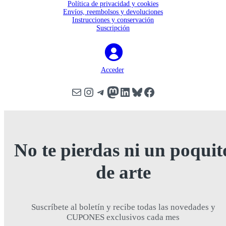
Política de privacidad y cookies
Envíos, reembolsos y devoluciones
Instrucciones y conservación
Suscripción
Acceder
Correo electrónico
Instagram
Telegram
Mastodon
LinkedIn
Bluesky
Facebook
Scroll
Up
No te pierdas ni un poquit
de arte
Suscríbete al boletín y recibe todas las novedades y
CUPONES exclusivos cada mes