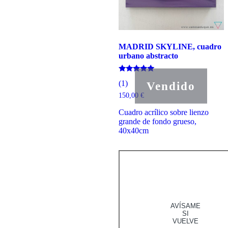
MADRID SKYLINE, cuadro
urbano abstracto
Valorado
(1)
Vendido
con
5.00
150,00
€
de 5
Cuadro acrílico sobre lienzo
grande de fondo grueso,
40x40cm
AVÍSAME
SI
VUELVE