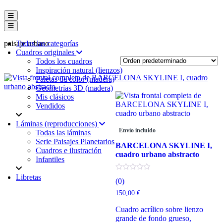
Menú conmutador hamburguesa
Menú conmutador hamburguesa
paisaje urbano
Todas las categorías
Cuadros originales
Todos los cuadros
Inspiración natural (lienzos)
Paletas de color (madera)
Geometrías 3D (madera)
Mis clásicos
Vendidos
Láminas (reproducciones)
Envío incluido
Todas las láminas
Serie Paisajes Planetarios
BARCELONA SKYLINE I,
Cuadros e ilustración
cuadro urbano abstracto
Infantiles
Libretas
(0)
150,00
€
Cuadro acrílico sobre lienzo
grande de fondo grueso,