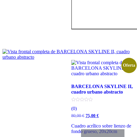
Oferta
BARCELONA SKYLINE II,
cuadro urbano abstracto
(0)
El
El
80,00
€
75,00
€
precio
precio
original
actual
Cuadro acrílico sobre lienzo de
era:
es:
fondo grueso, 20x20cm
80,00 €.
75,00 €.