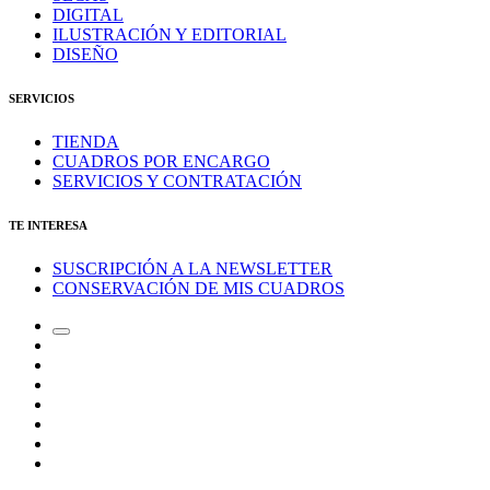
DIGITAL
ILUSTRACIÓN Y EDITORIAL
DISEÑO
SERVICIOS
TIENDA
CUADROS POR ENCARGO
SERVICIOS Y CONTRATACIÓN
TE INTERESA
SUSCRIPCIÓN A LA NEWSLETTER
CONSERVACIÓN DE MIS CUADROS
Alternar
Correo
el
electrónico
Instagram
campo
LinkedIn
de
Canal
búsqueda
de
Bluesky
Telegram
Mastodon
Facebook