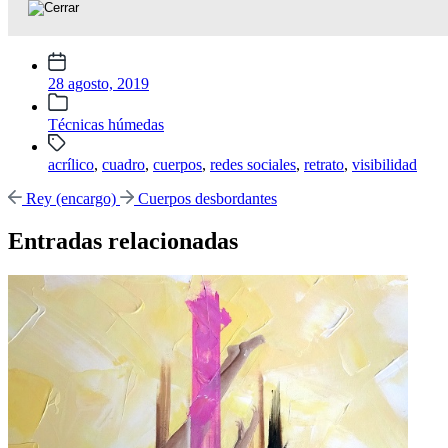
Fecha
publicación
28 agosto, 2019
Publicada
Técnicas húmedas
en
Etiquetado
acrílico
,
cuadro
,
cuerpos
,
redes sociales
,
retrato
,
visibilidad
con
Entrada
Entrada
Rey (encargo)
Cuerpos desbordantes
anterior:
siguiente:
Entradas relacionadas