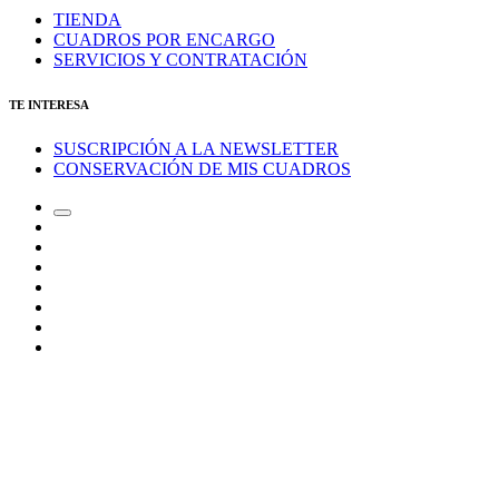
TIENDA
CUADROS POR ENCARGO
SERVICIOS Y CONTRATACIÓN
TE INTERESA
SUSCRIPCIÓN A LA NEWSLETTER
CONSERVACIÓN DE MIS CUADROS
Alternar
Correo
el
electrónico
Instagram
campo
LinkedIn
de
Canal
búsqueda
de
Bluesky
Telegram
Mastodon
Facebook