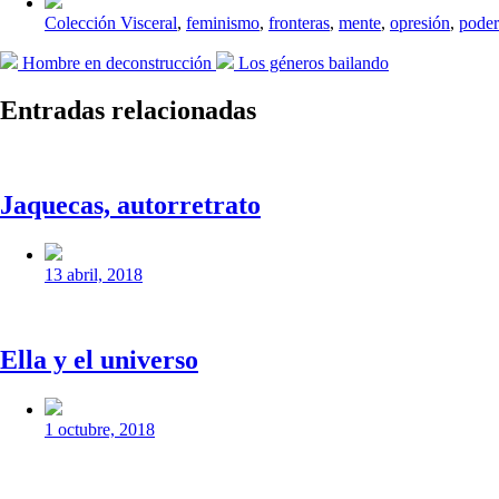
Etiquetado
Colección Visceral
,
feminismo
,
fronteras
,
mente
,
opresión
,
poder
con
Entrada
Entrada
Hombre en deconstrucción
Los géneros bailando
anterior:
siguiente:
Entradas relacionadas
Jaquecas, autorretrato
Fecha
publicación
13 abril, 2018
Ella y el universo
Fecha
publicación
1 octubre, 2018