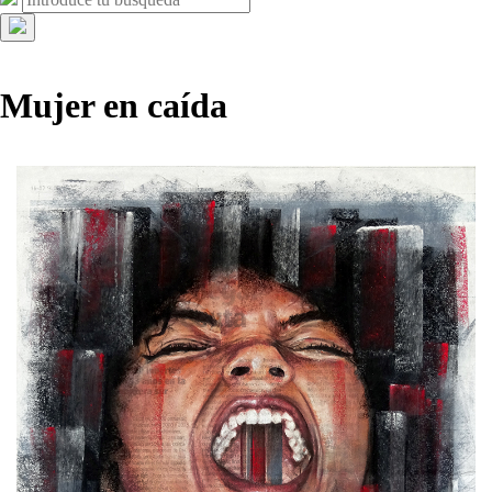
Ocultar
la
búsqueda
Mujer en caída
superpuesta