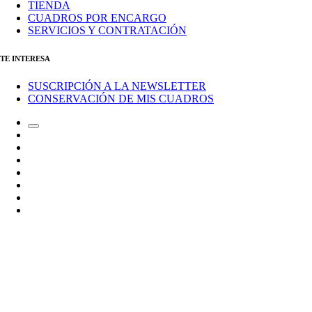
TIENDA
CUADROS POR ENCARGO
SERVICIOS Y CONTRATACIÓN
TE INTERESA
SUSCRIPCIÓN A LA NEWSLETTER
CONSERVACIÓN DE MIS CUADROS
Alternar
Correo
el
electrónico
Instagram
campo
LinkedIn
de
Canal
búsqueda
de
Bluesky
Telegram
Mastodon
Facebook