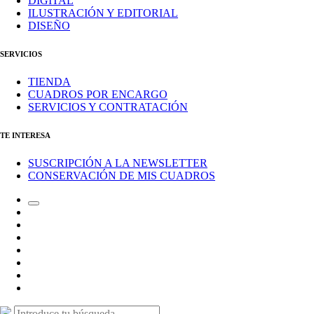
DIGITAL
ILUSTRACIÓN Y EDITORIAL
DISEÑO
SERVICIOS
TIENDA
CUADROS POR ENCARGO
SERVICIOS Y CONTRATACIÓN
TE INTERESA
SUSCRIPCIÓN A LA NEWSLETTER
CONSERVACIÓN DE MIS CUADROS
Alternar
Correo
el
electrónico
Instagram
campo
LinkedIn
de
Canal
búsqueda
de
Bluesky
Telegram
Mastodon
Facebook
Buscar:
Buscar