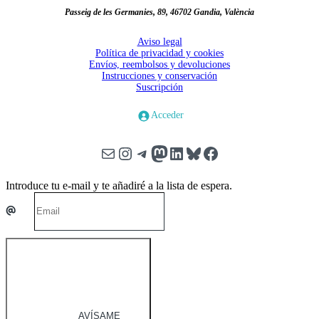
Passeig de les Germanies, 89, 46702 Gandia, València
Aviso legal
Política de privacidad y cookies
Envíos, reembolsos y devoluciones
Instrucciones y conservación
Suscripción
Acceder
Correo electrónico
Instagram
Telegram
Mastodon
LinkedIn
Bluesky
Facebook
Introduce tu e-mail y te añadiré a la lista de espera.
AVÍSAME