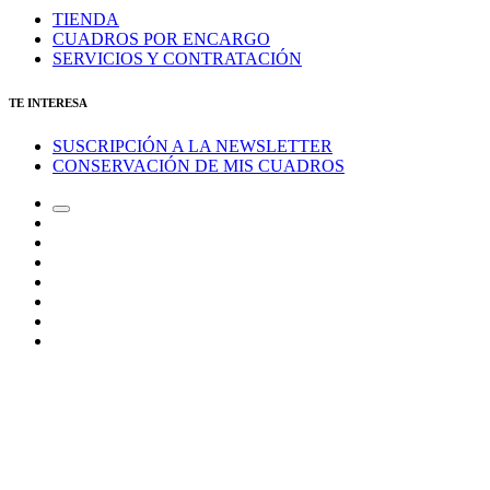
TIENDA
CUADROS POR ENCARGO
SERVICIOS Y CONTRATACIÓN
TE INTERESA
SUSCRIPCIÓN A LA NEWSLETTER
CONSERVACIÓN DE MIS CUADROS
Alternar
Correo
el
electrónico
Instagram
campo
LinkedIn
de
Canal
búsqueda
de
Bluesky
Telegram
Mastodon
Facebook