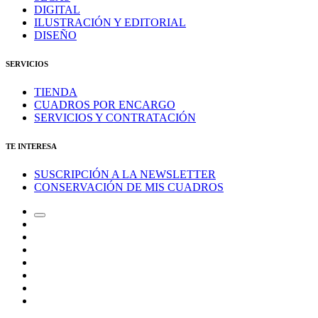
DIGITAL
ILUSTRACIÓN Y EDITORIAL
DISEÑO
SERVICIOS
TIENDA
CUADROS POR ENCARGO
SERVICIOS Y CONTRATACIÓN
TE INTERESA
SUSCRIPCIÓN A LA NEWSLETTER
CONSERVACIÓN DE MIS CUADROS
Alternar
Correo
el
electrónico
Instagram
campo
LinkedIn
de
Canal
búsqueda
de
Bluesky
Telegram
Mastodon
Facebook