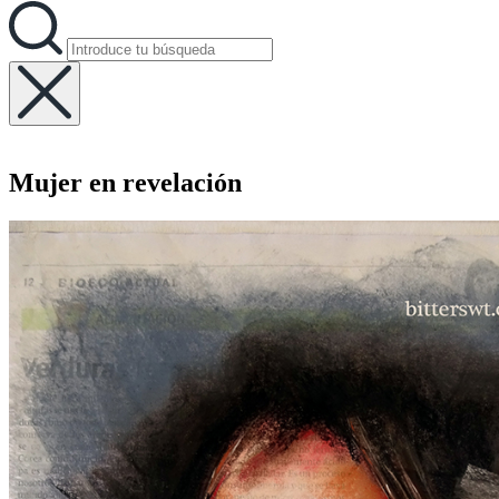
Buscar:
Buscar
Ocultar
la
búsqueda
Mujer en revelación
superpuesta