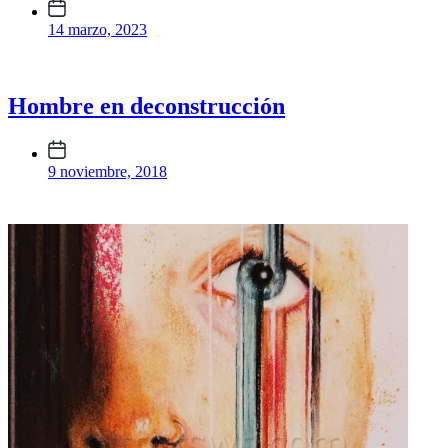
Fecha
publicación
14 marzo, 2023
Hombre en deconstrucción
Fecha
publicación
9 noviembre, 2018