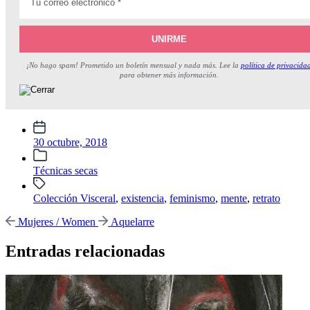
¡No hago spam! Prometido un boletín mensual y nada más. Lee la
política de privacida
para obtener más información.
Fecha
publicación
30 octubre, 2018
Publicada
Técnicas secas
en
Etiquetado
Colección Visceral
,
existencia
,
feminismo
,
mente
,
retrato
con
Entrada
Entrada
Mujeres / Women
Aquelarre
anterior:
siguiente:
Entradas relacionadas