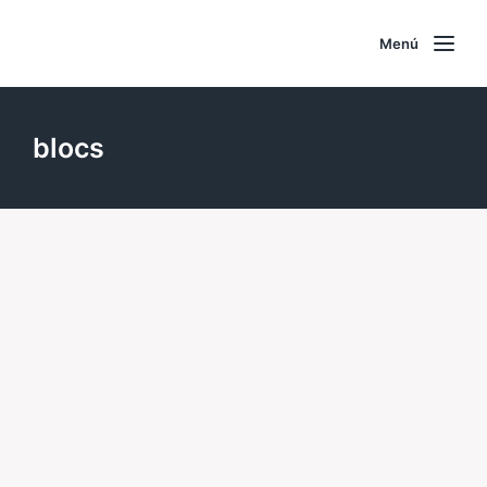
Menú
blocs
Bitter,bitter (Rojo)
15 enero, 2013
Fecha
publicación
Colección de
libretas
ilustración
25 julio, 2012