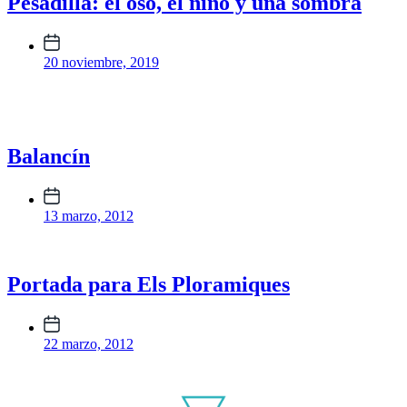
Pesadilla: el oso, el niño y una sombra
Fecha
publicación
20 noviembre, 2019
Balancín
Fecha
publicación
13 marzo, 2012
Portada para Els Ploramiques
Fecha
publicación
22 marzo, 2012