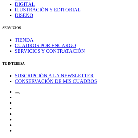
DIGITAL
ILUSTRACIÓN Y EDITORIAL
DISEÑO
SERVICIOS
TIENDA
CUADROS POR ENCARGO
SERVICIOS Y CONTRATACIÓN
TE INTERESA
SUSCRIPCIÓN A LA NEWSLETTER
CONSERVACIÓN DE MIS CUADROS
Alternar
Correo
el
electrónico
Instagram
campo
LinkedIn
de
Canal
búsqueda
de
Bluesky
Telegram
Mastodon
Facebook