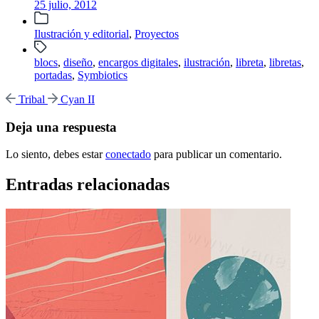
publicación
25 julio, 2012
Publicada
Ilustración y editorial
,
Proyectos
en
Etiquetado
blocs
,
diseño
,
encargos digitales
,
ilustración
,
libreta
,
libretas
,
con
portadas
,
Symbiotics
Entrada
Entrada
Tribal
Cyan II
anterior:
siguiente:
Deja una respuesta
Lo siento, debes estar
conectado
para publicar un comentario.
Entradas relacionadas