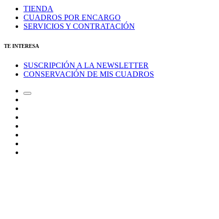
TIENDA
CUADROS POR ENCARGO
SERVICIOS Y CONTRATACIÓN
TE INTERESA
SUSCRIPCIÓN A LA NEWSLETTER
CONSERVACIÓN DE MIS CUADROS
Alternar
Correo
el
electrónico
Instagram
campo
LinkedIn
de
Canal
búsqueda
de
Bluesky
Telegram
Mastodon
Facebook