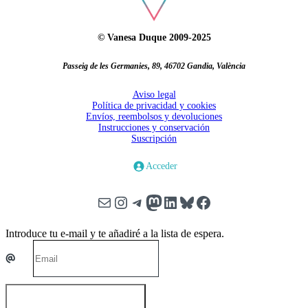
© Vanesa Duque 2009-2025
Passeig de les Germanies, 89, 46702 Gandia, València
Aviso legal
Política de privacidad y cookies
Envíos, reembolsos y devoluciones
Instrucciones y conservación
Suscripción
Acceder
Correo electrónico
Instagram
Telegram
Mastodon
LinkedIn
Bluesky
Facebook
Introduce tu e-mail y te añadiré a la lista de espera.