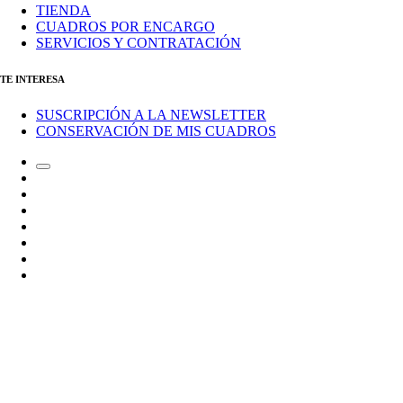
TIENDA
CUADROS POR ENCARGO
SERVICIOS Y CONTRATACIÓN
TE INTERESA
SUSCRIPCIÓN A LA NEWSLETTER
CONSERVACIÓN DE MIS CUADROS
Alternar
Correo
el
electrónico
Instagram
campo
LinkedIn
de
Canal
búsqueda
de
Bluesky
Telegram
Mastodon
Facebook