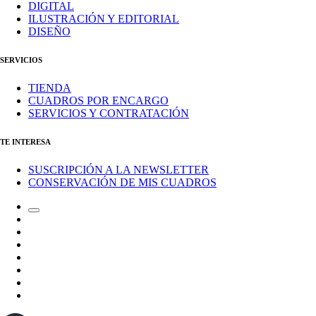
DIGITAL
ILUSTRACIÓN Y EDITORIAL
DISEÑO
SERVICIOS
TIENDA
CUADROS POR ENCARGO
SERVICIOS Y CONTRATACIÓN
TE INTERESA
SUSCRIPCIÓN A LA NEWSLETTER
CONSERVACIÓN DE MIS CUADROS
Alternar
Correo
el
electrónico
Instagram
campo
LinkedIn
de
Canal
búsqueda
de
Bluesky
Telegram
Mastodon
Facebook