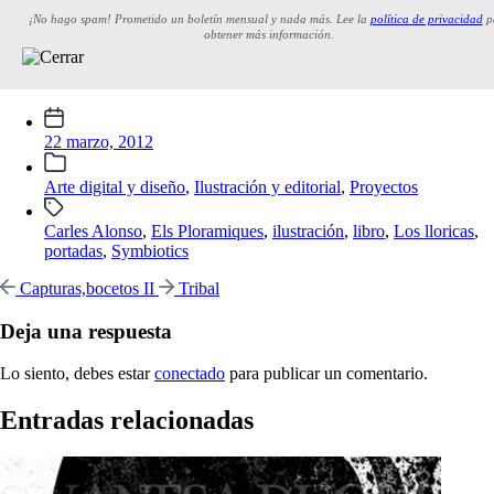
¡No hago spam! Prometido un boletín mensual y nada más. Lee la
política de privacidad
p
obtener más información.
Fecha
publicación
22 marzo, 2012
Publicada
Arte digital y diseño
,
Ilustración y editorial
,
Proyectos
en
Etiquetado
Carles Alonso
,
Els Ploramiques
,
ilustración
,
libro
,
Los lloricas
,
con
portadas
,
Symbiotics
Entrada
Entrada
Capturas,bocetos II
Tribal
anterior:
siguiente:
Deja una respuesta
Lo siento, debes estar
conectado
para publicar un comentario.
Entradas relacionadas