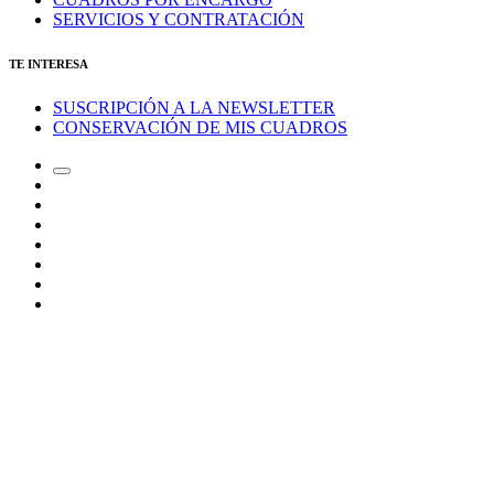
SERVICIOS Y CONTRATACIÓN
TE INTERESA
SUSCRIPCIÓN A LA NEWSLETTER
CONSERVACIÓN DE MIS CUADROS
Alternar
Correo
el
electrónico
Instagram
campo
LinkedIn
de
Canal
búsqueda
de
Bluesky
Telegram
Mastodon
Facebook