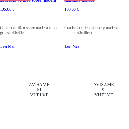
abstracto acrílico sobre madera
marítimo acrílico
135,00
€
100,00
€
Cuadro acrílico sobre madera fondo
Cuadro acrílico okume y madera
grueso 40x40cm
natural 50x40cm
Leer Más
Leer Más
AVÍSAME
AVÍSAME
SI
SI
VUELVE
VUELVE