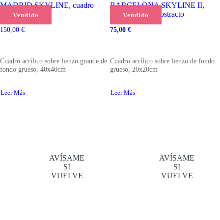
MADRID SKYLINE, cuadro
BARCELONA SKYLINE II,
urbano abstracto
cuadro urbano abstracto
Vendido
Vendido
150,00
€
75,00
€
El
El
precio
precio
original
actual
era:
es:
Cuadro acrílico sobre lienzo grande de
Cuadro acrílico sobre lienzo de fondo
80,00 €.
75,00 €.
fondo grueso, 40x40cm
grueso, 20x20cm
Leer Más
Leer Más
AVÍSAME
AVÍSAME
SI
SI
VUELVE
VUELVE