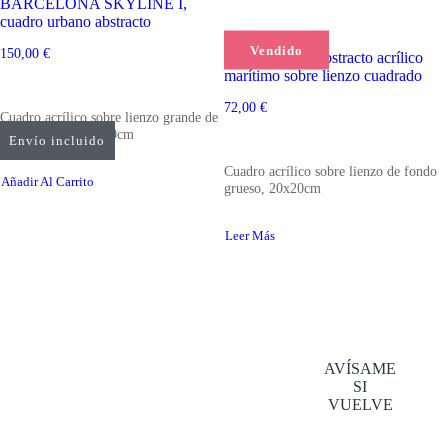
BARCELONA SKYLINE I,
cuadro urbano abstracto
Vendido
150,00
€
STOP, cuadro abstracto acrílico
marítimo sobre lienzo cuadrado
72,00
€
Cuadro acrílico sobre lienzo grande de
fondo grueso, 40x40cm
Envío incluido
Cuadro acrílico sobre lienzo de fondo
Añadir Al Carrito
grueso, 20x20cm
Leer Más
AVÍSAME
SI
VUELVE