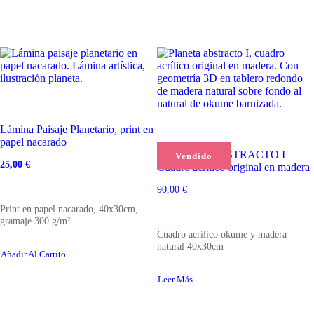
Lámina Paisaje Planetario, print en
papel nacarado
PLANETA ABSTRACTO I
Vendido
25,00
€
Cuadro acrílico original en madera
El
El
precio
precio
original
actual
90,00
€
era:
es:
Print en papel nacarado, 40x30cm,
30,00 €.
25,00 €.
gramaje 300 g/m²
Cuadro acrílico okume y madera
natural 40x30cm
Añadir Al Carrito
Leer Más