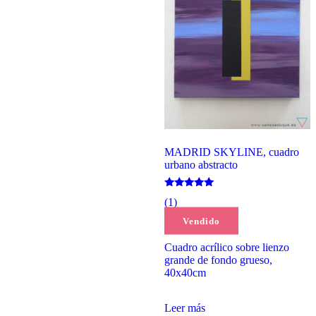
MADRID SKYLINE, cuadro
urbano abstracto
Valorado
(1)
con
5.00
150,00
€
Vendido
de 5
Cuadro acrílico sobre lienzo
grande de fondo grueso,
40x40cm
Leer más