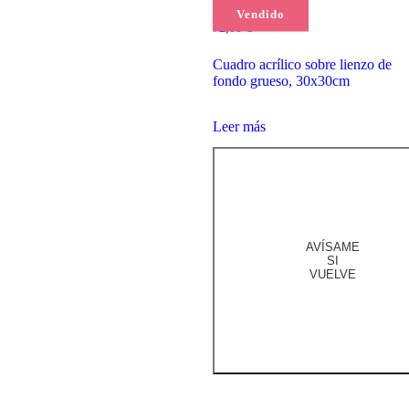
(1)
con
Vendido
5.00
72,00
€
de 5
Cuadro acrílico sobre lienzo de
fondo grueso, 30x30cm
Leer más
AVÍSAME
SI
VUELVE