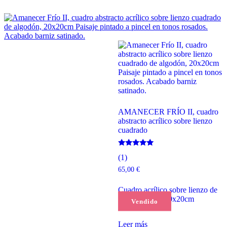
AMANECER FRÍO II, cuadro
abstracto acrílico sobre lienzo
cuadrado
Valorado
(1)
con
5.00
65,00
€
de 5
Cuadro acrílico sobre lienzo de
fondo grueso, 20x20cm
Vendido
Leer más