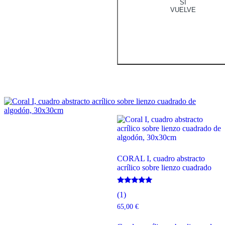
SI
VUELVE
CORAL I, cuadro abstracto
acrílico sobre lienzo cuadrado
Valorado
(1)
con
5.00
65,00
€
de 5