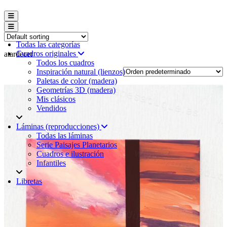
Menú conmutador hamburguesa
Menú conmutador hamburguesa
Todas las categorías
Cuadros originales
atardecer
Todos los cuadros
Inspiración natural (lienzos)
Paletas de color (madera)
Geometrías 3D (madera)
Mis clásicos
Vendidos
Láminas (reproducciones)
Todas las láminas
Serie Paisajes Planetarios
Cuadros e ilustración
Infantiles
Libretas