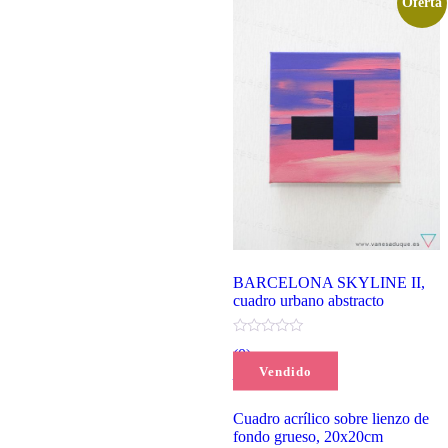
Oferta
BARCELONA SKYLINE II,
cuadro urbano abstracto
(0)
Vendido
El
El
80,00
€
75,00
€
precio
precio
original
actual
Cuadro acrílico sobre lienzo de
era:
es:
fondo grueso, 20x20cm
80,00 €.
75,00 €.