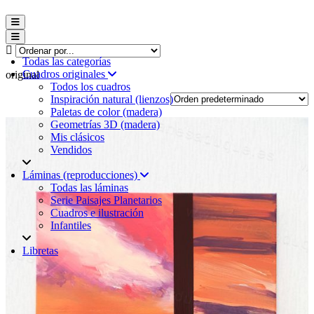
Menú conmutador hamburguesa
Menú conmutador hamburguesa
Todas las categorías
Cuadros originales
original
Todos los cuadros
Inspiración natural (lienzos)
Paletas de color (madera)
Geometrías 3D (madera)
Mis clásicos
Vendidos
Láminas (reproducciones)
Todas las láminas
Serie Paisajes Planetarios
Cuadros e ilustración
Infantiles
Libretas