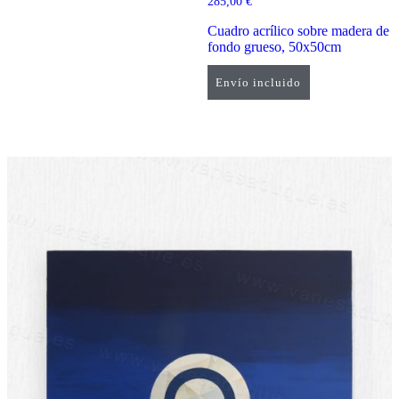
285,00
€
Cuadro acrílico sobre madera de
fondo grueso, 50x50cm
Envío incluido
Añadir al carrito