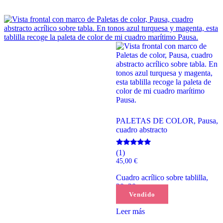
PALETAS DE COLOR, Pausa,
cuadro abstracto
Valorado
(1)
con
45,00
€
5.00
de 5
Cuadro acrílico sobre tablilla,
20x20cm
Vendido
Leer más