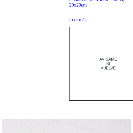
20x20cm
Leer más
AVÍSAME
SI
VUELVE