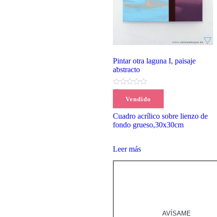
Pintar otra laguna I, paisaje
abstracto
(0)
Vendido
90,00
€
Cuadro acrílico sobre lienzo de
fondo grueso,30x30cm
Leer más
AVÍSAME