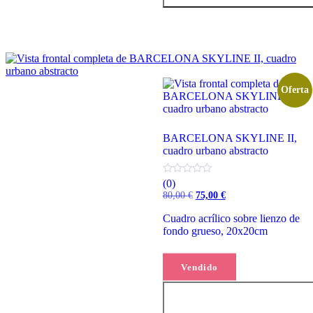
Oferta
BARCELONA SKYLINE II,
cuadro urbano abstracto
(0)
El
El
80,00
€
75,00
€
precio
precio
original
actual
Cuadro acrílico sobre lienzo de
era:
es:
fondo grueso, 20x20cm
80,00 €.
75,00 €.
Leer más
Vendido