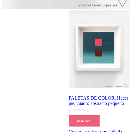
PALETAS DE COLOR, Hacer
pie, cuadro abstracto pequeño
(0)
Vendido
45,00
€
Cuadro acrílico sobre tablilla,