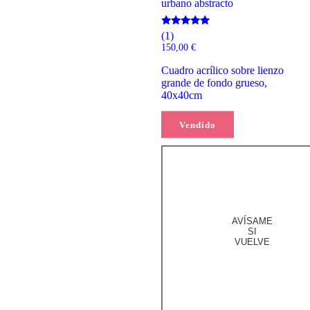
urbano abstracto
Valorado
(1)
con
150,00
€
5.00
de 5
Cuadro acrílico sobre lienzo
grande de fondo grueso,
40x40cm
Vendido
Leer más
AVÍSAME
SI
VUELVE