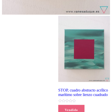
STOP, cuadro abstracto acrílico
marítimo sobre lienzo cuadrado
(0)
Vendido
72,00
€